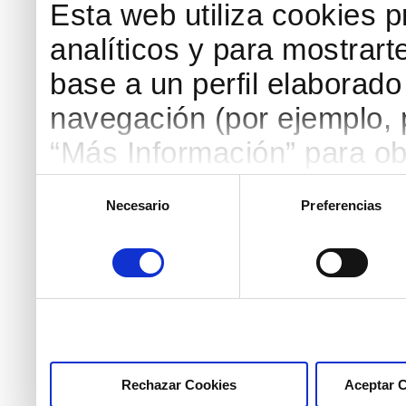
Esta web utiliza cookies p
analíticos y para mostrart
base a un perfil elaborado 
navegación (por ejemplo, p
“Más Información” para ob
detallada. Puedes aceptar
Selección
Necesario
Preferencias
de
botón “Aceptar Cookies”, 
consentimiento
necesarias haciendo clic
marcar las casillas de la
pulsar el botón "Aceptar 
Rechazar Cookies
Aceptar 