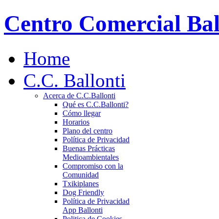
Centro Comercial Bal
Home
C.C. Ballonti
Acerca de C.C.Ballonti
Qué es C.C.Ballonti?
Cómo llegar
Horarios
Plano del centro
Política de Privacidad
Buenas Prácticas
Medioambientales
Compromiso con la
Comunidad
Txikiplanes
Dog Friendly
Política de Privacidad
App Ballonti
Politica de Cookies