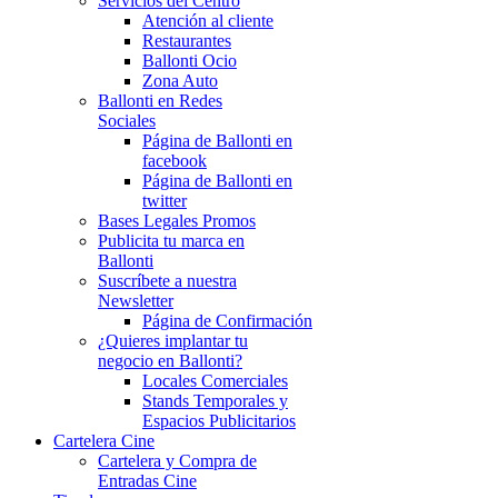
Servicios del Centro
Atención al cliente
Restaurantes
Ballonti Ocio
Zona Auto
Ballonti en Redes
Sociales
Página de Ballonti en
facebook
Página de Ballonti en
twitter
Bases Legales Promos
Publicita tu marca en
Ballonti
Suscríbete a nuestra
Newsletter
Página de Confirmación
¿Quieres implantar tu
negocio en Ballonti?
Locales Comerciales
Stands Temporales y
Espacios Publicitarios
Cartelera Cine
Cartelera y Compra de
Entradas Cine