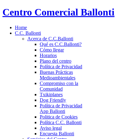
Centro Comercial Ballonti
Home
C.C. Ballonti
Acerca de C.C.Ballonti
Qué es C.C.Ballonti?
Cómo llegar
Horarios
Plano del centro
Política de Privacidad
Buenas Prácticas
Medioambientales
Compromiso con la
Comunidad
Txikiplanes
Dog Friendly
Política de Privacidad
App Ballonti
Politica de Cookies
Política C.C. Ballonti
Aviso legal
Encuesta Ballonti